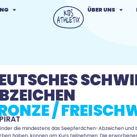
UNG
ÜBER UNS
EUTSCHES SCHW
BZEICHEN
RONZE / FREISC
PIRAT
Kinder die mindestens das Seepferdchen-Abzeichen und 
rben haben, können am Kurs teilnehmen. Die erworbenen