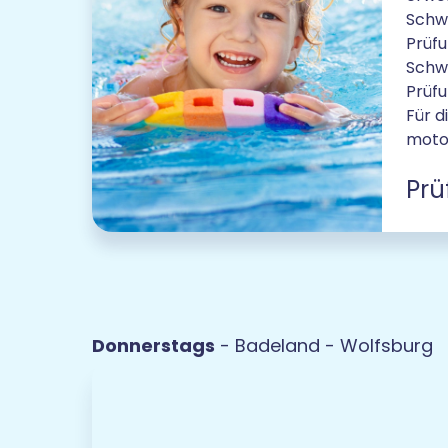
Schwi
Prüf
Schw
Prüfu
Für d
motor
Prü
Donnerstags
- Badeland - Wolfsburg