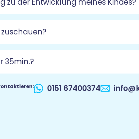
g zu der Entwicklung meines Kindes?
s zuschauen?
r 35min.?
kontaktieren:
0151 67400374
info@k