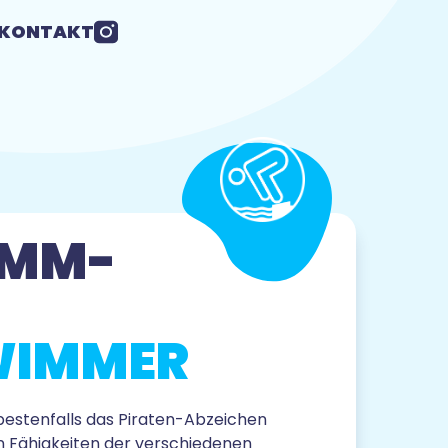
KONTAKT
IMM­
HWIMMER
bestenfalls das Piraten-Abzeichen
 Fähigkeiten der verschiedenen